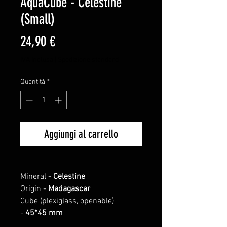
AquaCube - Celestine
(Small)
Prezzo
24,90 €
IVA inclusa
|
Spedizione standard
Quantità
*
Aggiungi al carrello
Mineral -
Celestine
Origin -
Madagascar
Cube (plexiglass, openable)
-
45*45 mm