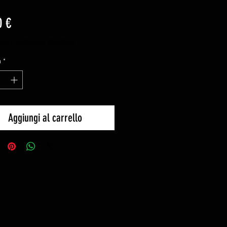
Prezzo
0 €
usa
|
Spedizione standard
à
*
Aggiungi al carrello