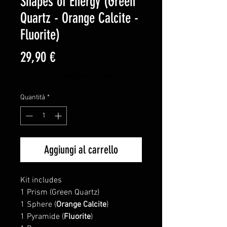
Shapes of Energy (Green
Quartz - Orange Calcite -
Fluorite)
Prezzo
29,90 €
IVA inclusa
|
Spedizione standard
Quantità
*
Aggiungi al carrello
Kit includes
1 Prism (
Green Quartz
)
1 Sphere (
Orange Calcite
)
1 Pyramide (
Fluorite
)