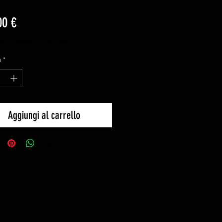
Prezzo
00 €
usa
|
Spedizione standard
à
*
Aggiungi al carrello