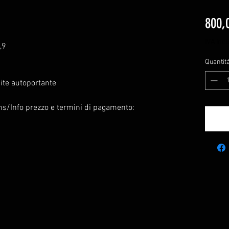
800,
IVA incl
,9
Quantit
ite autoportante
ms/Info prezzo e termini di pagamento: